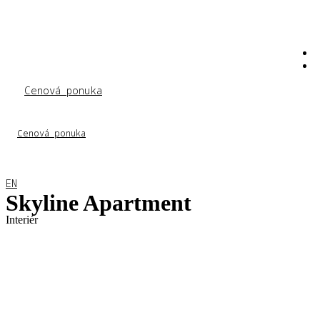
Preskočiť
na
obsah
Cenová ponuka
Cenová ponuka
EN
Skyline Apartment
Interiér