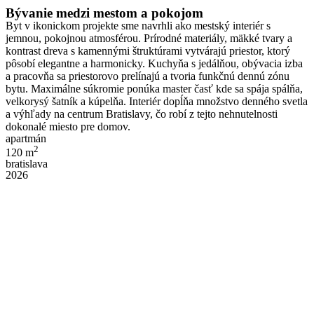
Bývanie medzi mestom a pokojom
Byt v ikonickom projekte sme navrhli ako mestský interiér s
jemnou, pokojnou atmosférou. Prírodné materiály, mäkké tvary a
kontrast dreva s kamennými štruktúrami vytvárajú priestor, ktorý
pôsobí elegantne a harmonicky. Kuchyňa s jedálňou, obývacia izba
a pracovňa sa priestorovo prelínajú a tvoria funkčnú dennú zónu
bytu. Maximálne súkromie ponúka master časť kde sa spája spálňa,
velkorysý šatník a kúpelňa. Interiér dopĺňa množstvo denného svetla
a výhľady na centrum Bratislavy, čo robí z tejto nehnutelnosti
dokonalé miesto pre domov.
apartmán
2
120 m
bratislava
2026