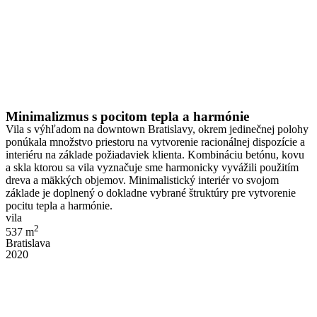
Minimalizmus s pocitom tepla a harmónie
Vila s výhľadom na downtown Bratislavy, okrem jedinečnej polohy
ponúkala množstvo priestoru na vytvorenie racionálnej dispozície a
interiéru na základe požiadaviek klienta. Kombináciu betónu, kovu
a skla ktorou sa vila vyznačuje sme harmonicky vyvážili použitím
dreva a mäkkých objemov. Minimalistický interiér vo svojom
základe je doplnený o dokladne vybrané štruktúry pre vytvorenie
pocitu tepla a harmónie.
vila
2
537 m
Bratislava
2020