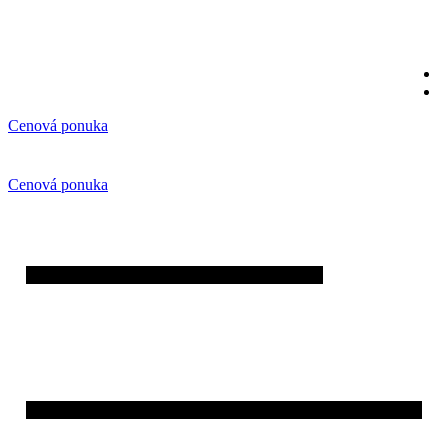
Preskočiť
na
obsah
Cenová ponuka
Cenová ponuka